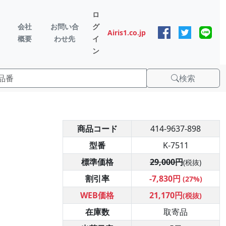
ロ
会社
お問い合
グ
Airis1.co.jp
概要
わせ先
イ
ン
検索
商品コード
414-9637-898
型番
K-7511
標準価格
29,000円
(税抜)
割引率
-7,830円
(27%)
WEB価格
21,170円
(税抜)
在庫数
取寄品