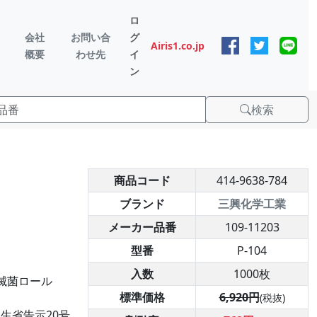
ロ
会社
お問い合
グ
Airis1.co.jp
概要
わせ先
イ
ン
検索
商品コード
414-9638-784
ブランド
三興化学工業
メーカー品番
109-11203
型番
P-104
入数
1000枚
、滅菌ロール
標準価格
6,920円
(税抜)
厚生省告示20号