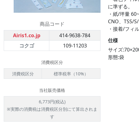
に準ずる。
・紙/坪量 6
CNO、TSS
商品コード
・接着/フィ
Airis1.co.jp
414-9638-784
仕様
コクゴ
109-11203
サイズ:70×2
形態:袋
消費税区分
消費税区分
標準税率（10%）
当社販売価格
6,773円(税込)
※実際の消費税は消費税区分別にて算出されま
す