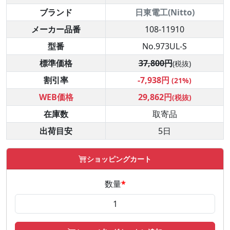
ブランド
日東電工(Nitto)
メーカー品番
108-11910
型番
No.973UL-S
標準価格
37,800円
(税抜)
割引率
-7,938円
(21%)
WEB価格
29,862円
(税抜)
在庫数
取寄品
出荷目安
5日
ショッピングカート
数量
*