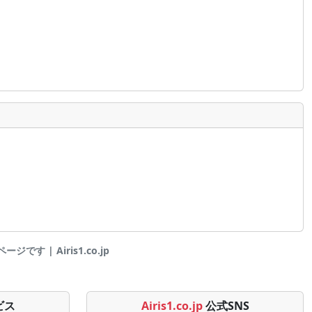
 | Airis1.co.jp
ビス
Airis1.co.jp
公式SNS