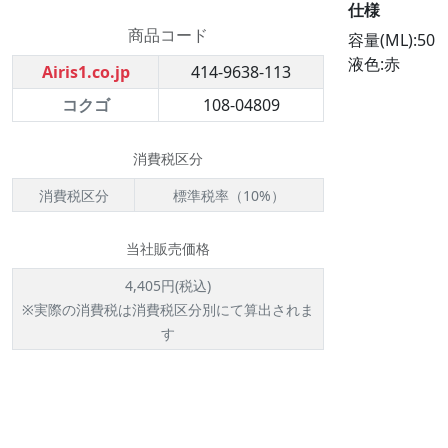
仕様
商品コード
容量(ML):50
液色:赤
Airis1.co.jp
414-9638-113
コクゴ
108-04809
消費税区分
消費税区分
標準税率（10%）
当社販売価格
4,405円(税込)
※実際の消費税は消費税区分別にて算出されま
す