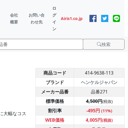
ロ
会社
お問い合
グ
Airis1.co.jp
概要
わせ先
イ
ン
検索
商品コード
414-9638-113
ブランド
ヘンケルジャパン
メーカー品番
品番271
標準価格
4,500円
(税抜)
割引率
-495円
(11%)
に大幅なコス
WEB価格
4,005円
(税抜)