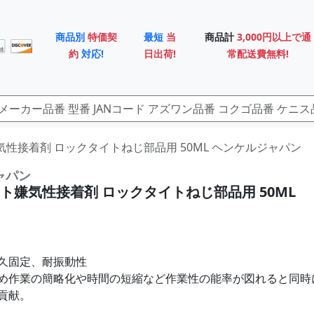
商品別
特価契
最短
当
商品計
3,000円以上で通
約
対応!
日出荷!
常配送費無料!
気性接着剤 ロックタイトねじ部品用 50ML ヘンケルジャパン
ャパン
ト嫌気性接着剤 ロックタイトねじ部品用 50ML
久固定、耐振動性
め作業の簡略化や時間の短縮など作業性の能率が図れると同時
貢献。