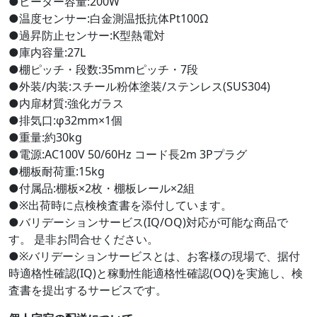
●ヒーター容量:200W
●温度センサー:白金測温抵抗体Pt100Ω
●過昇防止センサー:K型熱電対
●庫内容量:27L
●棚ピッチ・段数:35mmピッチ・7段
●外装/内装:スチール粉体塗装/ステンレス(SUS304)
●内扉材質:強化ガラス
●排気口:φ32mm×1個
●重量:約30kg
●電源:AC100V 50/60Hz コード長2m 3Pプラグ
●棚板耐荷重:15kg
●付属品:棚板×2枚・棚板レール×2組
●※出荷時に点検検査書を添付しています。
●バリデーションサービス(IQ/OQ)対応が可能な商品で
す。 是非お問合せください。
●※バリデーションサービスとは、お客様の現場で、据付
時適格性確認(IQ)と稼動性能適格性確認(OQ)を実施し、検
査書を提出するサービスです。