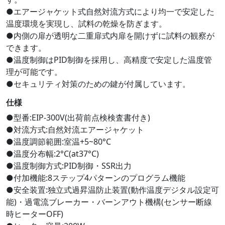
●エアージャケット式自然対流方式により均一で安定した
温度環境を実現し、試料の乾燥を防ぎます。
●内側の扉が透明な二重扉式内扉を開けずに試料の観察が
できます。
●温度制御はPID制御を採用し、高精度で安定した温度管
理が可能です。
●セキュリティ対策のための鍵が付属しています。
仕様
●型番:EIP-300V(出荷前点検検査書付き)
●対流方式:自然対流エアージャケット
●温度調節範囲:室温+5~80°C
●温度分布幅:2°C(at37°C)
●温度制御方式:PID制御・SSR出力
●付加機能:8ステップ4パターンのプログラム機能
●安全装置:独立式過昇温防止装置(動作温度デジタル設定可
能)・過電流ブレーカー・バーンアウト機構(センサー断線
時ヒーターOFF)