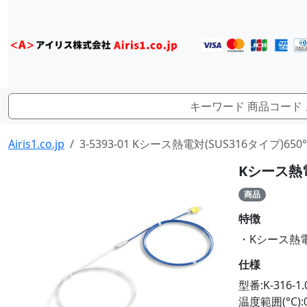
Airis1.co.jp
3-5393-01 Kシース熱電対(SUS316タイプ)650°C φ
Kシース熱電対(
商品
特徴
・Kシース熱電対(S
仕様
型番:K-316-1.
温度範囲(°C):0