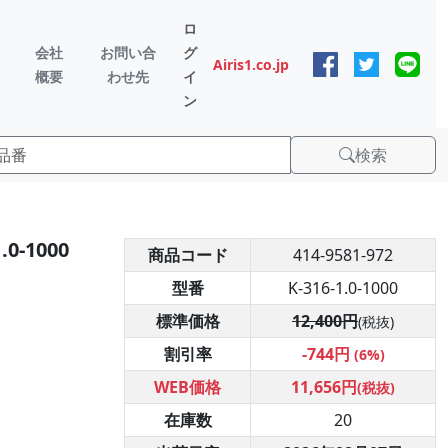
ロ
会社
お問い合
グ
Airis1.co.jp
概要
わせ先
イ
ン
検索
0-1000
商品コード
414-9581-972
型番
K-316-1.0-1000
標準価格
12,400円
(税抜)
割引率
-744円
(6%)
WEB価格
11,656円
(税抜)
在庫数
20