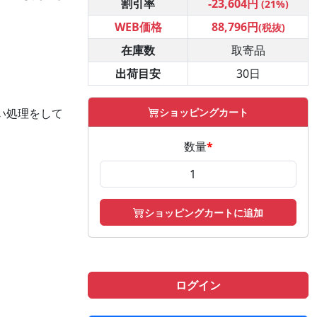
割引率
-23,604円
(21%)
WEB価格
88,796円
(税抜)
在庫数
取寄品
出荷目安
30日
ショッピングカート
い処理をして
数量
*
ショッピングカートに追加
ログイン