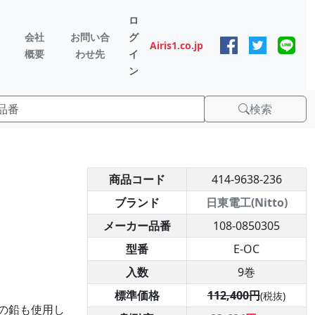
ロ
会社
お問い合
グ
Airis1.co.jp
概要
わせ先
イ
ン
検索
商品コード
414-9638-236
ブランド
日東電工(Nitto)
メーカー品番
108-0850305
型番
E-OC
入数
9巻
標準価格
112,400円
(税抜)
の鉛も使用し