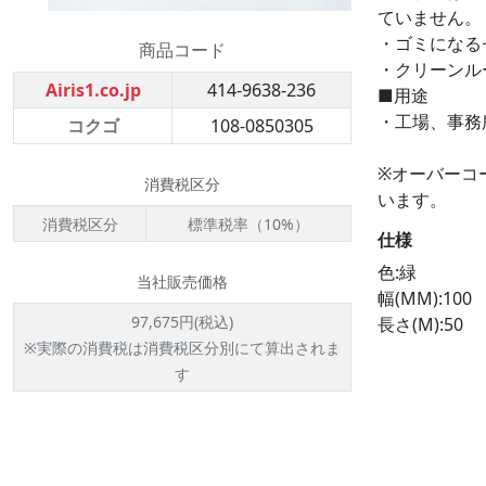
ていません。
・ゴミになる
商品コード
・クリーンル
Airis1.co.jp
414-9638-236
■用途
・工場、事務
コクゴ
108-0850305
※オーバーコ
消費税区分
います。
消費税区分
標準税率（10%）
仕様
色:緑
当社販売価格
幅(MM):100
97,675円(税込)
長さ(M):50
※実際の消費税は消費税区分別にて算出されま
す