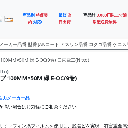
商品別
特価契
最短
当
商品計
3,000円以上で通
約
対応!
日出荷!
常配送費無料!
100MM×50M 緑 E-OC(9巻) 日東電工(Nitto)
to)
100MM×50M 緑 E-OC(9巻)
主力メーカー品
が高い場合はお気軽にご相談ください
リオレフィン系フィルムを使用し、脱塩ビを実現。有害重金属