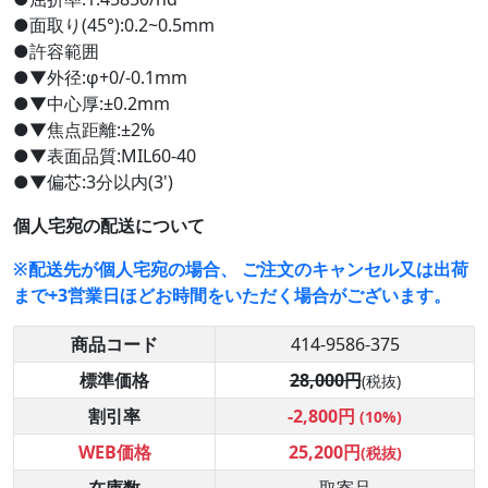
●面取り(45°):0.2~0.5mm
●許容範囲
●▼外径:φ+0/-0.1mm
●▼中心厚:±0.2mm
●▼焦点距離:±2%
●▼表面品質:MIL60-40
●▼偏芯:3分以内(3')
個人宅宛の配送について
※配送先が個人宅宛の場合、 ご注文のキャンセル又は出荷
まで+3営業日ほどお時間をいただく場合がございます。
商品コード
414-9586-375
標準価格
28,000円
(税抜)
割引率
-2,800円
(10%)
WEB価格
25,200円
(税抜)