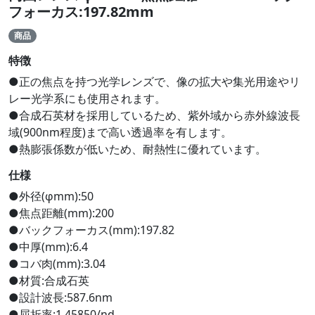
フォーカス:197.82mm
商品
特徴
●正の焦点を持つ光学レンズで、像の拡大や集光用途やリ
レー光学系にも使用されます。
●合成石英材を採用しているため、紫外域から赤外線波長
域(900nm程度)まで高い透過率を有します。
●熱膨張係数が低いため、耐熱性に優れています。
仕様
●外径(φmm):50
●焦点距離(mm):200
●バックフォーカス(mm):197.82
●中厚(mm):6.4
●コバ肉(mm):3.04
●材質:合成石英
●設計波長:587.6nm
●屈折率:1.45850/nd