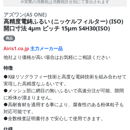
※実際の消費税は消費税区分別にて算出されます
アズワン(AS ONE)
高精度電鋳ふるい (ニッケルフィルター) (ISO)
開口寸法 4μm ピッチ 15μm S4H30(ISO)
商品
Airis1.co.jp
主力メーカー品
他社より価格が高い場合はお気軽にご相談ください
特徴
●X線リソグラフィー技術と高度な電鋳技術を組み合わせて
実現した高精度なふるいです。
●メッシュ部に網目の無いふるいで高速分注が可能、隙間
に粉体が溜まりません。
●高耐食材を適用する事により、腐食性のある粉体粒子も
対応可能です。
●全数検査証明書付きで安心して使用できます。
仕様