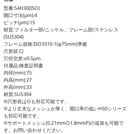
型番:S4H30(ISO)
開口寸法(μm):4
ピッチ(μm):15
材質:フィルター部/ニッケル、フレーム部/ステンレス
(SUS304)
フレーム規格:ISO3310-1(φ75mm)準拠
穴形状:□
穴径交差:±0.5μm
付属品:検査証明書
内径(mm):75
内高(mm):27
外高(mm):33
材質:SUS304
※穴形状は○も対応可能です。
※より丈夫なメッシュが厚く、開口率の低いH50シリーズ
も対応可能です。
※サポートメッシュ(0.21mm○1.8mmP)の追加も可能で
す。お問い合わせください。