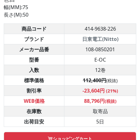
幅(MM):75
長さ(M):50
商品コード
414-9638-226
ブランド
日東電工(Nitto)
メーカー品番
108-0850201
型番
E-OC
入数
12巻
標準価格
112,400円
(税抜)
割引率
-23,604円
(21%)
WEB価格
88,796円
(税抜)
在庫数
取寄品
出荷目安
5日
ショッピングカート