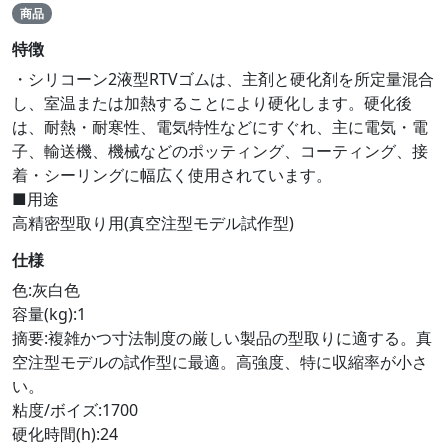
商品
特徴
・シリコーン2液型RTVゴムは、主剤と硬化剤を所定量混合
し、室温または加熱することにより硬化します。硬化後
は、耐熱・耐寒性、電気特性などにすぐれ、主に電気・電
子、輸送機、機械などのポッティング、コーティング、接
着・シーリングに幅広く使用されています。
■用途
高精密型取り用(真空注型モデル試作型)
仕様
色:灰白色
容量(kg):1
摘要:複雑かつ寸法制度の厳しい製品の型取りに適する。真
空注型モデルの試作型に最適。高強度、特に収縮率が小さ
い。
粘度/ボイズ:1700
硬化時間(h):24