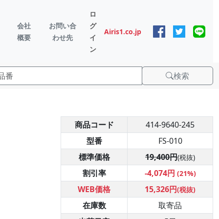
ロ
会社
お問い合
グ
Airis1.co.jp
概要
わせ先
イ
ン
検索
商品コード
414-9640-245
型番
FS-010
標準価格
19,400円
(税抜)
割引率
-4,074円
(21%)
WEB価格
15,326円
(税抜)
在庫数
取寄品