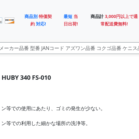
商品別
特価契
最短
当
商品計
3,000円以上で通
約
対応!
日出荷!
常配送費無料!
UBY 340 FS-010
セトン等での使用にあたり、ゴミの発生が少ない。
セトン等での利用した細かな場所の洗浄等。