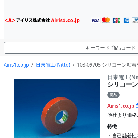
Airis1.co.jp
日東電工(Nitto)
108-09705 シリコーン粘着テ
日東電工(Nit
シリコーン粘
商品
Airis1.co.jp
他社より価格
特徴
・自己融着性