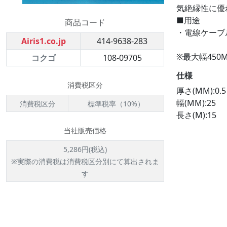
気絶縁性に優
■用途
商品コード
・電線ケーブ
Airis1.co.jp
414-9638-283
※最大幅45
コクゴ
108-09705
仕様
消費税区分
厚さ(MM):0.5
幅(MM):25
消費税区分
標準税率（10%）
長さ(M):15
当社販売価格
5,286円(税込)
※実際の消費税は消費税区分別にて算出されま
す