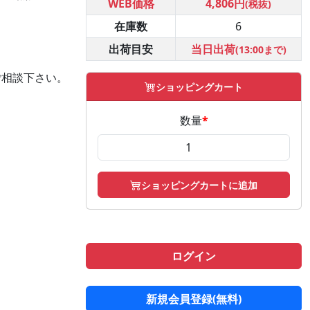
WEB価格
4,806円
(税抜)
在庫数
6
出荷目安
当日出荷
(13:00まで)
ご相談下さい。
ショッピングカート
数量
*
ショッピングカートに追加
ログイン
新規会員登録(無料)