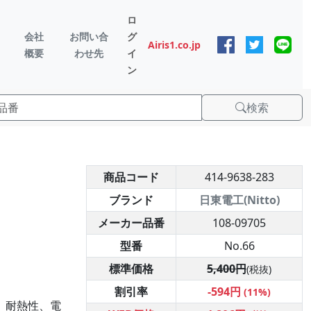
ロ
会社
お問い合
グ
Airis1.co.jp
概要
わせ先
イ
ン
検索
商品コード
414-9638-283
ブランド
日東電工(Nitto)
メーカー品番
108-09705
型番
No.66
標準価格
5,400円
(税抜)
割引率
-594円
(11%)
、耐熱性、電