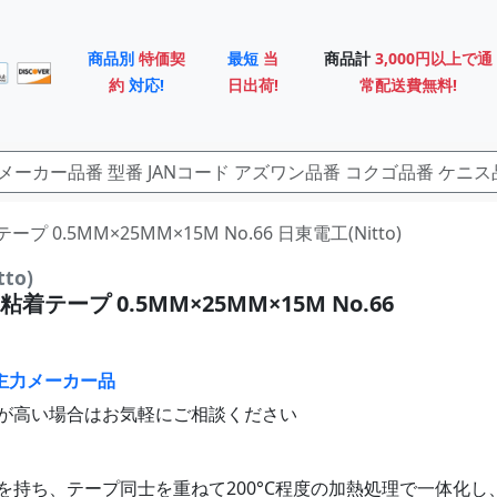
商品別
特価契
最短
当
商品計
3,000円以上で通
約
対応!
日出荷!
常配送費無料!
ープ 0.5MM×25MM×15M No.66 日東電工(Nitto)
to)
着テープ 0.5MM×25MM×15M No.66
主力メーカー品
が高い場合はお気軽にご相談ください
を持ち、テープ同士を重ねて200°C程度の加熱処理で一体化し