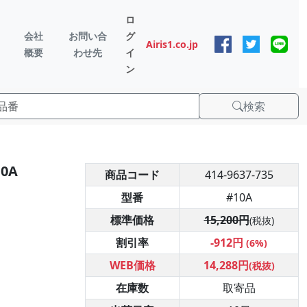
ロ
会社
お問い合
グ
Airis1.co.jp
概要
わせ先
イ
ン
検索
0A
商品コード
414-9637-735
型番
#10A
標準価格
15,200円
(税抜)
割引率
-912円
(6%)
WEB価格
14,288円
(税抜)
在庫数
取寄品