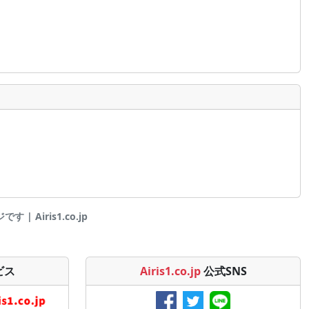
| Airis1.co.jp
ビス
Airis1.co.jp
公式SNS