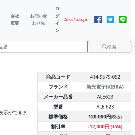
ロ
会社
お問い合
グ
Airis1.co.jp
概要
わせ先
イ
ン
検索
商品コード
414-9579-052
ブランド
新光電子(VIBRA)
メーカー品番
ALE623
型番
ALE 623
表示ができま
標準価格
120,000円
(税抜)
割引率
-12,000円
(10%)