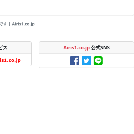
 Airis1.co.jp
ビス
Airis1.co.jp
公式SNS