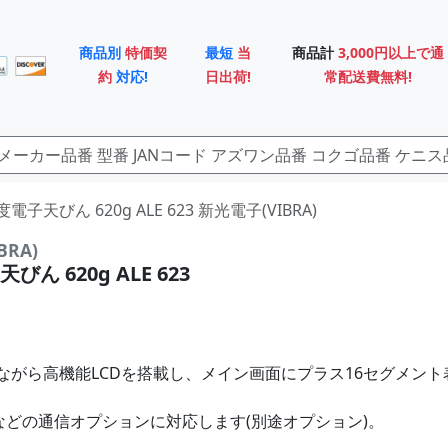
商品別
特価契
最短
当
商品計
3,000円以上で通
約
対応!
日出荷!
常配送費無料!
子天びん 620g ALE 623 新光電子(VIBRA)
BRA)
ん 620g ALE 623
ながら高機能LCDを搭載し、メイン画面にプラス16セグメント
othなどの通信オプションに対応します(別途オプション)。