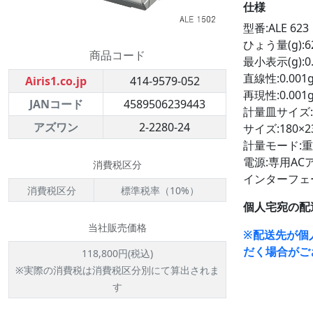
仕様
型番:ALE 623
ひょう量(g):6
商品コード
最小表示(g):0.
直線性:0.001
Airis1.co.jp
414-9579-052
再現性:0.001
JANコード
4589506239443
計量皿サイズ:
アズワン
2-2280-24
サイズ:180×2
計量モード:
電源:専用AC
消費税区分
インターフェース
消費税区分
標準税率（10%）
個人宅宛の配
当社販売価格
※配送先が個
だく場合がご
118,800円(税込)
※実際の消費税は消費税区分別にて算出されま
す