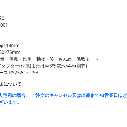
20
001
g
g
φ118mm
30×75mm
重量・個数・比重・動物・%・もんめ・係数モード
アダプター(付属)または単3乾電池×4本(別売)
:RS232C・USB
送について
人宅宛の場合、 ご注文のキャンセル又は出荷まで+3営業日ほ
ざいます。