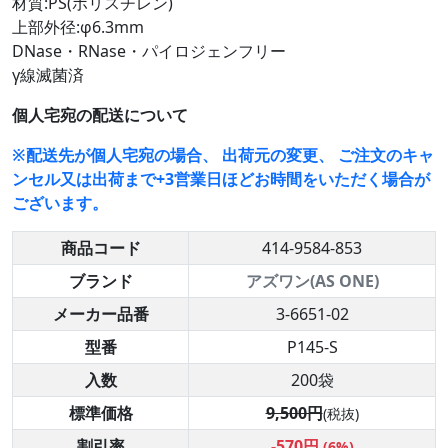
材質:PS(ポリスチレン)
上部外径:φ6.3mm
DNase・RNase・パイロジェンフリー
γ線滅菌済
個人宅宛の配送について
※配送先が個人宅宛の場合、 出荷元の変更、 ご注文のキャ
ンセル又は出荷まで+3営業日ほどお時間をいただく場合が
ございます。
商品コード
414-9584-853
ブランド
アズワン(AS ONE)
メーカー品番
3-6651-02
型番
P145-S
入数
200袋
標準価格
9,500円
(税抜)
割引率
-570円
(6%)