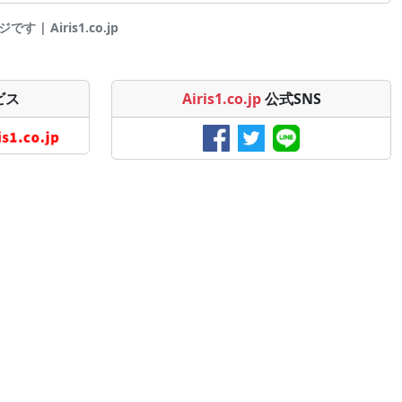
 Airis1.co.jp
ビス
Airis1.co.jp
公式SNS