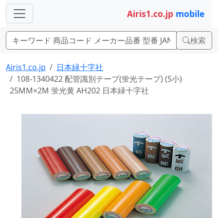
Airis1.co.jp
mobile
検索
Airis1.co.jp
日本緑十字社
108-1340422 配管識別テープ(蛍光テープ) (S小)
25MM×2M 蛍光黄 AH202 日本緑十字社