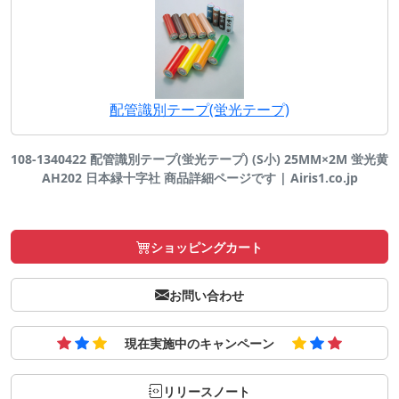
配管識別テープ(蛍光テープ)
108-1340422 配管識別テープ(蛍光テープ) (S小) 25MM×2M 蛍光黄
AH202 日本緑十字社 商品詳細ページです | Airis1.co.jp
ショッピングカート
お問い合わせ
現在実施中のキャンペーン
リリースノート