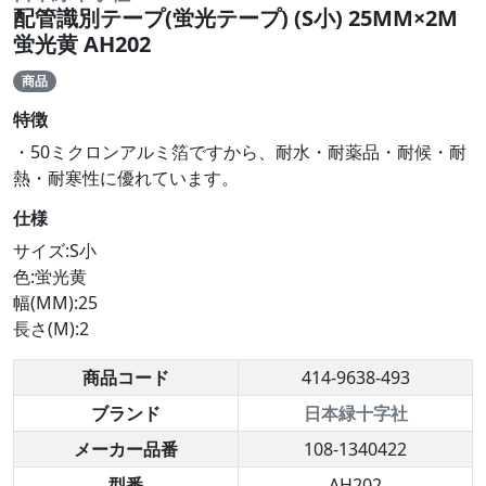
配管識別テープ(蛍光テープ) (S小) 25MM×2M
蛍光黄 AH202
商品
特徴
・50ミクロンアルミ箔ですから、耐水・耐薬品・耐候・耐
熱・耐寒性に優れています。
仕様
サイズ:S小
色:蛍光黄
幅(MM):25
長さ(M):2
商品コード
414-9638-493
ブランド
日本緑十字社
メーカー品番
108-1340422
型番
AH202