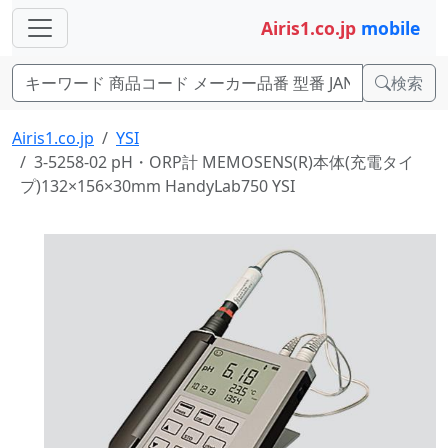
Airis1.co.jp
mobile
検索
Airis1.co.jp
YSI
3-5258-02 pH・ORP計 MEMOSENS(R)本体(充電タイ
プ)132×156×30mm HandyLab750 YSI