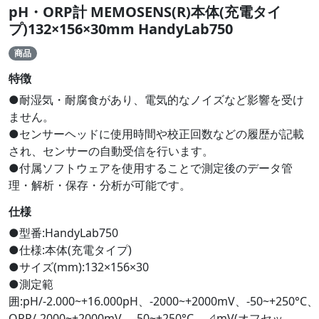
pH・ORP計 MEMOSENS(R)本体(充電タイ
プ)132×156×30mm HandyLab750
商品
特徴
●耐湿気・耐腐食があり、電気的なノイズなど影響を受け
ません。
●センサーヘッドに使用時間や校正回数などの履歴が記載
され、センサーの自動受信を行います。
●付属ソフトウェアを使用することで測定後のデータ管
理・解析・保存・分析が可能です。
仕様
●型番:HandyLab750
●仕様:本体(充電タイプ)
●サイズ(mm):132×156×30
●測定範
囲:pH/-2.000~+16.000pH、-2000~+2000mV、-50~+250°C、
ORP/-2000~+2000mV、-50~+250°C、⊿mV(オフセッ