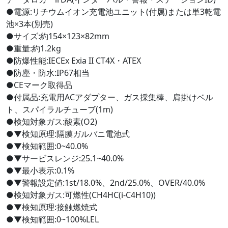
●電源:リチウムイオン充電池ユニット(付属)または単3乾電
池×3本(別売)
●サイズ:約154×123×82mm
●重量:約1.2kg
●防爆性能:IECEx Exia II CT4X・ATEX
●防塵・防水:IP67相当
●CEマーク取得品
●付属品:充電用ACアダプター、ガス採集棒、肩掛けベル
ト、スパイラルチューブ(1m)
●検知対象ガス:酸素(O2)
●▼検知原理:隔膜ガルバニ電池式
●▼検知範囲:0~40.0%
●▼サービスレンジ:25.1~40.0%
●▼最小表示:0.1%
●▼警報設定値:1st/18.0%、2nd/25.0%、OVER/40.0%
●検知対象ガス:可燃性(CH4HC(i-C4H10))
●▼検知原理:接触燃焼式
●▼検知範囲:0~100%LEL