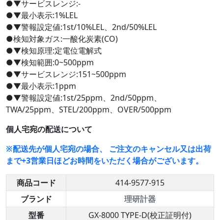
●▼サービスレンジ:-
●▼最小表示:1%LEL
●▼警報設定値:1st/10%LEL、2nd/50%LEL
●検知対象ガス:一酸化炭素(CO)
●▼検知原理:定電位電解式
●▼検知範囲:0~500ppm
●▼サービスレンジ:151~500ppm
●▼最小表示:1ppm
●▼警報設定値:1st/25ppm、2nd/50ppm、
TWA/25ppm、STEL/200ppm、OVER/500ppm
個人宅宛の配送について
※配送先が個人宅宛の場合、 ご注文のキャンセル又は出荷
まで+3営業日ほどお時間をいただく場合がございます。
商品コード
414-9577-915
ブランド
理研計器
型番
GX-8000 TYPE-D(校正証明付)