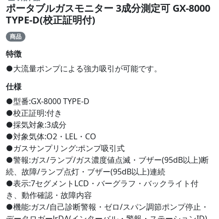
ポータブルガスモニター 3成分測定可 GX-8000
TYPE-D(校正証明付)
商品
特徴
●大流量ポンプによる強力吸引が可能です。
仕様
●型番:GX-8000 TYPE-D
●校正証明:付き
●採気対象:3成分
●対象気体:O2・LEL・CO
●ガスサンプリング:ポンプ吸引式
●警報:ガス/ランプ/ガス濃度値点滅・ブザー(95dB以上)断
続、故障/ランプ点灯・ブザー(95dB以上)連続
●表示:7セグメントLCD・バーグラフ・バックライト付
き、動作確認・故障内容
●機能:ガス/自己診断警報・ゼロ/スパン調節ポンプ停止・
データロガーlrDA(インターバル・警報・ステーションID)