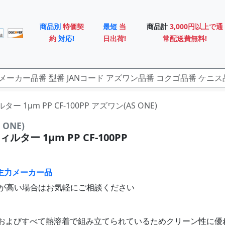
商品別
特価契
最短
当
商品計
3,000円以上で通
約
対応!
日出荷!
常配送費無料!
ター 1μm PP CF-100PP アズワン(AS ONE)
ONE)
ター 1μm PP CF-100PP
主力メーカー品
が高い場合はお気軽にご相談ください
およびすべて熱溶着で組み立てられているためクリーン性に優