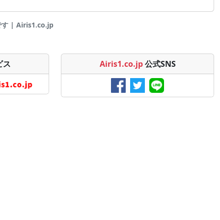
Airis1.co.jp
ビス
Airis1.co.jp
公式SNS