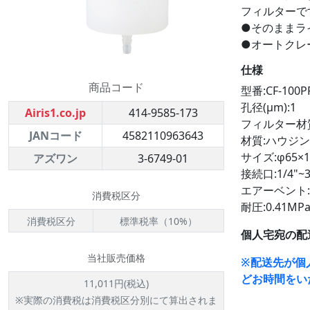
フィルターで
●そのままラ
●オートクレー
仕様
商品コード
型番:CF-100P
孔径(μm):1
Airis1.co.jp
414-9585-173
フィルター材質
JANコード
4582110963643
材質:ハウジン
サイズ:φ65×
アズワン
3-6749-01
接続口:1/4"
エアーベント:1
消費税区分
耐圧:0.41MP
消費税区分
標準税率（10%）
個人宅宛の配
当社販売価格
※配送先が個
どお時間をい
11,011円(税込)
※実際の消費税は消費税区分別にて算出されま