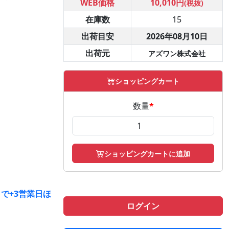
WEB価格
10,010円
(税抜)
在庫数
15
出荷目安
2026年08月10日
出荷元
アズワン株式会社
ショッピングカート
数量
*
ショッピングカートに追加
で+3営業日ほ
ログイン