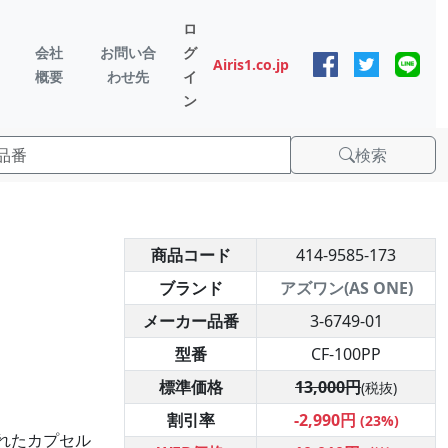
ロ
会社
お問い合
グ
Airis1.co.jp
概要
わせ先
イ
ン
検索
商品コード
414-9585-173
ブランド
アズワン(AS ONE)
メーカー品番
3-6749-01
型番
CF-100PP
標準価格
13,000円
(税抜)
割引率
-2,990円
(23%)
れたカプセル