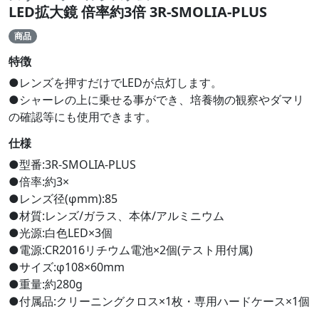
LED拡大鏡 倍率約3倍 3R-SMOLIA-PLUS
商品
特徴
●レンズを押すだけでLEDが点灯します。
●シャーレの上に乗せる事ができ、培養物の観察やダマリ
の確認等にも使用できます。
仕様
●型番:3R-SMOLIA-PLUS
●倍率:約3×
●レンズ径(φmm):85
●材質:レンズ/ガラス、本体/アルミニウム
●光源:白色LED×3個
●電源:CR2016リチウム電池×2個(テスト用付属)
●サイズ:φ108×60mm
●重量:約280g
●付属品:クリーニングクロス×1枚・専用ハードケース×1個