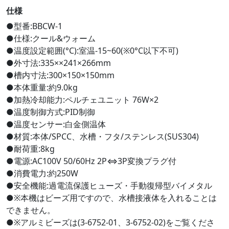
仕様
●型番:BBCW-1
●仕様:クール&ウォーム
●温度設定範囲(°C):室温-15~60(※0°C以下不可)
●外寸法:335××241×266mm
●槽内寸法:300×150×150mm
●本体重量:約9.0kg
●加熱冷却能力:ペルチェユニット 76W×2
●温度制御方式:PID制御
●温度センサー:白金側温体
●材質:本体/SPCC、水槽・フタ/ステンレス(SUS304)
●耐荷重:8kg
●電源:AC100V 50/60Hz 2P⇔3P変換プラグ付
●消費電力:約250W
●安全機能:過電流保護ヒューズ・手動復帰型バイメタル
●※本機はビーズ用ですので、水槽接液体を入れることは
できません。
●※アルミビーズは(3-6752-01、3-6752-02)をご覧くださ