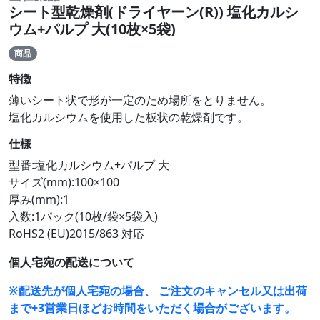
シート型乾燥剤(ドライヤーン(R)) 塩化カルシ
ウム+パルプ 大(10枚×5袋)
商品
特徴
薄いシート状で形が一定のため場所をとりません。
塩化カルシウムを使用した板状の乾燥剤です。
仕様
型番:塩化カルシウム+パルプ 大
サイズ(mm):100×100
厚み(mm):1
入数:1パック(10枚/袋×5袋入)
RoHS2 (EU)2015/863 対応
個人宅宛の配送について
※配送先が個人宅宛の場合、 ご注文のキャンセル又は出荷
まで+3営業日ほどお時間をいただく場合がございます。