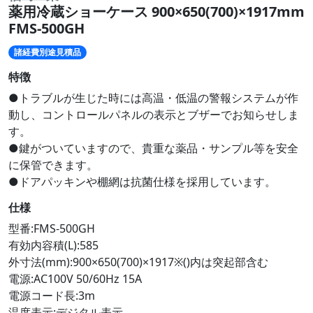
薬用冷蔵ショーケース 900×650(700)×1917mm
FMS-500GH
諸経費別途見積品
特徴
●トラブルが生じた時には高温・低温の警報システムが作
動し、コントロールパネルの表示とブザーでお知らせしま
す。
●鍵がついていますので、貴重な薬品・サンプル等を安全
に保管できます。
●ドアパッキンや棚網は抗菌仕様を採用しています。
仕様
型番:FMS-500GH
有効内容積(L):585
外寸法(mm):900×650(700)×1917※()内は突起部含む
電源:AC100V 50/60Hz 15A
電源コード長:3m
温度表示:デジタル表示