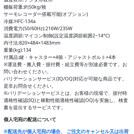
棚板荷重:約50kg/枚
サーモレコーダー搭載可能(オプション)
冷媒:HFC-134a
消費電力(50/60Hz):216W/235W
温度調節:マイコン制御(設定温度調節範囲2~14°C)
内寸法:820×484×1483mm
重量(kg):134
付属品:鍵・キャスター×4個・アジャストボルト×4本
※運送費・搬入費・据付費・組立費等が別途必要です。お
問い合わせください。
バリデーションサービス(IQ/OQ)対応が可能な商品です。
是非お問合せください。
※バリデーションサービスとは、お客様の現場で、据付時
適格性確認(IQ)と稼動性能適格性確認(OQ)を実施し、検査
書を提出するサービスです。
個人宅宛の配送について
※配送先が個人宅宛の場合、 ご注文のキャンセル又は出荷