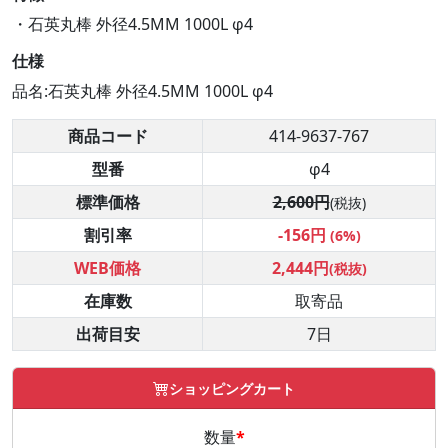
・石英丸棒 外径4.5MM 1000L φ4
仕様
品名:石英丸棒 外径4.5MM 1000L φ4
商品コード
414-9637-767
型番
φ4
標準価格
2,600円
(税抜)
割引率
-156円
(6%)
WEB価格
2,444円
(税抜)
在庫数
取寄品
出荷目安
7日
ショッピングカート
数量
*