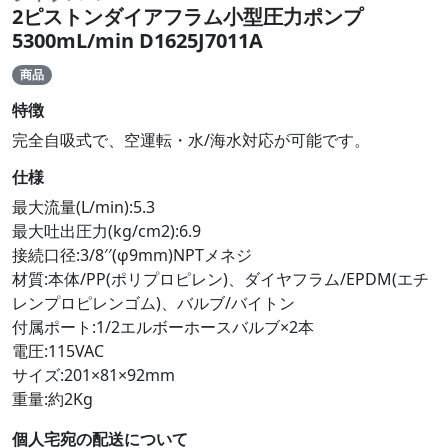
2ピストンダイアフラム小型圧力ポンプ
5300mL/min D1625J7011A
商品
特徴
完全自吸式で、空運転・水/海水対応が可能です。
仕様
最大流量(L/min):5.3
最大吐出圧力(kg/cm2):6.9
接続口径:3/8′′(φ9mm)NPTメネジ
材質:本体/PP(ポリプロピレン)、ダイヤフラム/EPDM(エチ
レンプロピレンゴム)、バルブ/バイトン
付属ポート:1/2エルボーホースバルブ×2本
電圧:115VAC
サイズ:201×81×92mm
重量:約2Kg
個人宅宛の配送について