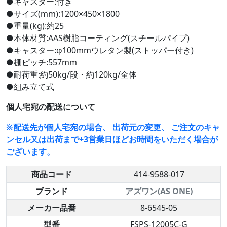
●キャスター:付き
●サイズ(mm):1200×450×1800
●重量(kg):約25
●本体材質:AAS樹脂コーティング(スチールパイプ)
●キャスター:φ100mmウレタン製(ストッパー付き)
●棚ピッチ:557mm
●耐荷重:約50kg/段・約120kg/全体
●組み立て式
個人宅宛の配送について
※配送先が個人宅宛の場合、 出荷元の変更、 ご注文のキャ
ンセル又は出荷まで+3営業日ほどお時間をいただく場合が
ございます。
商品コード
414-9588-017
ブランド
アズワン(AS ONE)
メーカー品番
8-6545-05
型番
FSPS-12005C-G