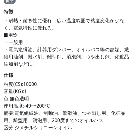
商品
特徴
・耐熱・耐寒性に優れ、広い温度範囲で粘度変化が少な
く、電気特性に優れる。
■用途
・一般用
・電気絶縁油、計器用ダンバー、オイルバス等の熱媒、繊
維用油剤、撥水剤、離型剤、消泡剤、つや出し剤、化粧品
添加剤などに。
仕様
粘度(CS):10000
容量(KG):1
色:無色透明
使用温度:-40~+200°C
摘要:電気絶縁油、制動油、潤滑油、つや出し用、化粧品
用、離型用、消泡用、200度までのオイルバス
区分:ジメチルシリコーンオイル