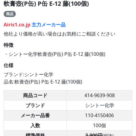
軟膏壺(P缶) P缶 E-12 藤(100個)
商品
Airis1.co.jp
主力メーカー品
他社より価格が高い場合はお気軽にご相談ください
特徴
・シントー化学軟膏壺(P缶) P缶 E-12 藤(100個)
仕様
ブランド:シントー化学
品名:軟膏壺(P缶) P缶 E-12 藤(100個)
商品コード
414-9639-908
ブランド
シントー化学
メーカー品番
110-4150406
入数
100個
標準価格
3,900円
(税抜)