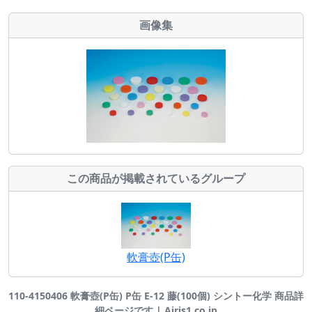
画像集
この商品が掲載されているグループ
軟膏壺(P缶)
110-4150406 軟膏壺(P缶) P缶 E-12 藤(100個) シントー化学 商品詳
細ページです | Airis1.co.jp