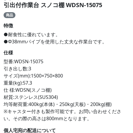
引出付作業台 スノコ棚 WDSN-15075
商品
特徴
●耐食性に優れています。
●Φ38mmパイプを使用した丈夫な作業台です。
仕様
型番:WDSN-15075
引き出し数:3
サイズ(mm):1500×750×800
重量(kg):57.3
仕 様:WDSN(スノコ棚)
材質:ステンレス(SUS304)
均等耐荷重:400kg(本体)・250kg(天板)・200kg(棚)
※キャスター付きも製作可能です。お問い合わせくださ
い。その際の高さは800mmとなります。
個人宅宛の配送について