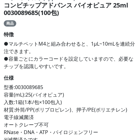
コンビチップアドバンス バイオピュア 25ml
0030089685(100包)
商品
特徴
●マルチペットM4と組み合わせると、1μL~10mLを連続分
注できます。
●容量ごとにカラーコードを設定していますので、必要な
チップを認識しやすいです。
仕様
型番:0030089685
容量(mL):25(バイオピュア)
入数:1箱(1本/包×100包入)
材質:外筒/PP(ポリプロピレン)、押子/PE(ポリエチレン)
電子線滅菌済
オートクレーブ不可
RNase・DNA・ATP・パイロジェンフリー
※滅菌済みです。