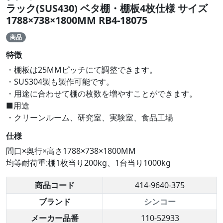
ラック(SUS430) ベタ棚・棚板4枚仕様 サイズ
1788×738×1800MM RB4-18075
商品
特徴
・棚板は25MMピッチにて調整できます。
・SUS304製も製作可能です。
・用途に合わせて棚の枚数を増やすことができます。
■用途
・クリーンルーム、研究室、実験室、食品工場
仕様
間口×奥行×高さ1788×738×1800MM
均等耐荷重:棚1枚当り200kg、1台当り1000kg
商品コード
414-9640-375
ブランド
シンコー
メーカー品番
110-52933