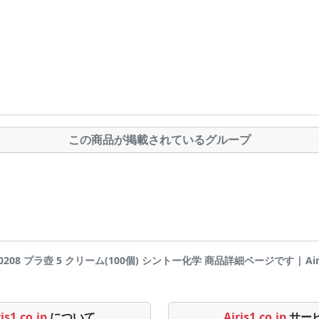
この商品が掲載されているグループ
60208 プラ壺 5 クリーム(100個) シントー化学 商品詳細ページです | Airis
is1.co.jp
について
Airis1.co.jp
サー