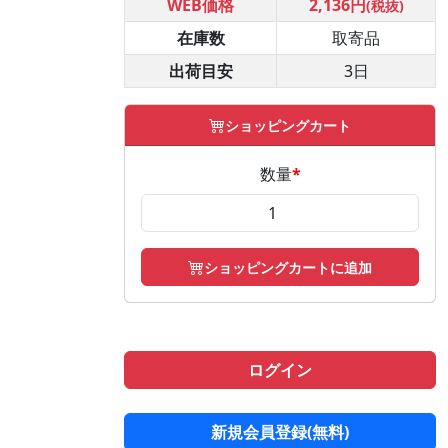
WEB価格
2,136円
(税抜)
在庫数
取寄品
出荷目安
3日
ショッピングカート
数量
*
ショッピングカートに追加
ログイン
新規会員登録(無料)