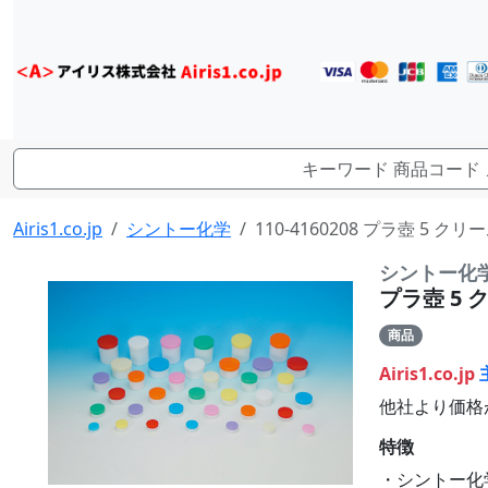
Airis1.co.jp
シントー化学
110-4160208 プラ壺 5 ク
シントー化
プラ壺 5 ク
商品
Airis1.co.jp
他社より価格
特徴
・シントー化学