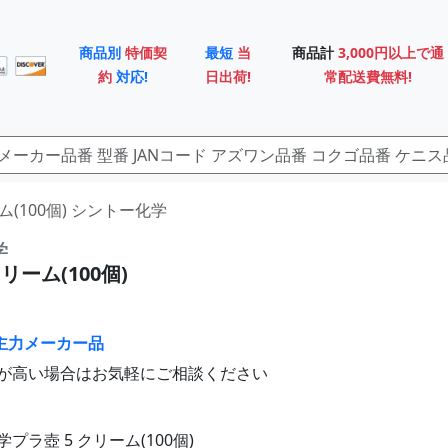
商品別
特価契
最短
当
商品計
3,000円以上で通
約
対応!
日出荷!
常配送費無料!
リーム(100個) シントー化学
学
リーム(100個)
主力メーカー品
が高い場合はお気軽にご相談ください
プラ壺 5 クリーム(100個)