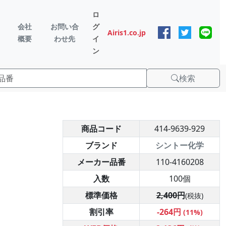
ロ
会社
お問い合
グ
Airis1.co.jp
概要
わせ先
イ
ン
検索
商品コード
414-9639-929
ブランド
シントー化学
メーカー品番
110-4160208
入数
100個
標準価格
2,400円
(税抜)
割引率
-264円
(11%)