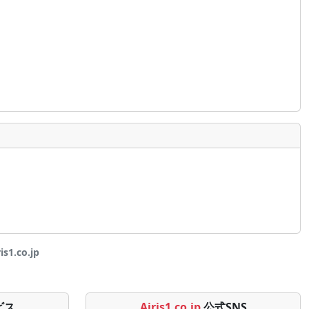
1.co.jp
ビス
Airis1.co.jp
公式SNS