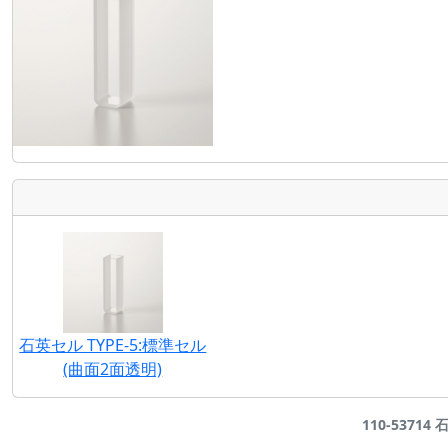
石英セル TYPE-5:標準セル
(曲面2面透明)
110-53714