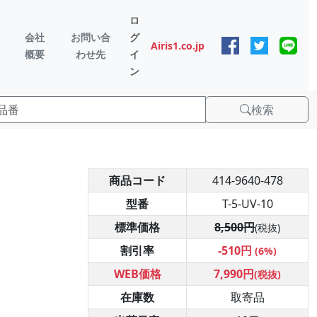
ロ
会社
お問い合
グ
Airis1.co.jp
概要
わせ先
イ
ン
検索
商品コード
414-9640-478
型番
T-5-UV-10
標準価格
8,500円
(税抜)
割引率
-510円
(6%)
WEB価格
7,990円
(税抜)
在庫数
取寄品