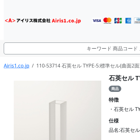
Airis1.co.jp
110-53714 石英セル TYPE-5:標準セル(曲面2面透
石英セル TY
商品
特徴
・石英セル TYP
仕様
品名:石英セル T