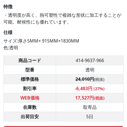
特徴
・透明度が高く、熱可塑性で複雑な形状に加工することが
可能。耐候性にも優れています。
仕様
サイズ:厚さ5MM× 915MM×1830MM
色:透明
商品コード
414-9637-966
型番
透明
標準価格
24,010円
(税抜)
割引率
-6,483円
(27%)
WEB価格
17,527円
(税抜)
在庫数
取寄品
出荷目安
5日