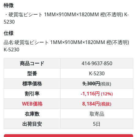
特徴
・硬質塩ビシート 1MM×910MM×1820MM 橙(不透明) K-
5230
仕様
品名:硬質塩ビシート 1MM×910MM×1820MM 橙(不透明)
K-5230
商品コード
414-9637-850
型番
K-5230
標準価格
9,300円
(税抜)
割引率
-1,116円
(12%)
WEB価格
8,184円
(税抜)
在庫数
取寄品
出荷目安
5日