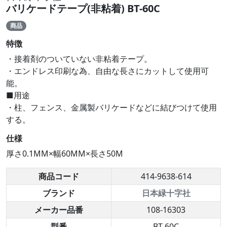
バリケードテープ(非粘着) BT-60C
商品
特徴
・接着剤のついていない非粘着テープ。
・エンドレス印刷な為、自由な長さにカットして使用可
能。
■用途
・柱、フェンス、金属製バリケードなどに結びつけて使用
する。
仕様
厚さ0.1MM×幅60MM×長さ50M
商品コード
414-9638-614
ブランド
日本緑十字社
メーカー品番
108-16303
型番
BT-60C