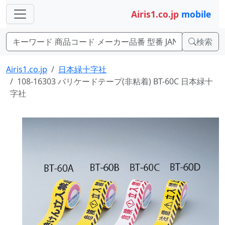
Airis1.co.jp
mobile
検索
Airis1.co.jp
日本緑十字社
108-16303 バリケードテープ(非粘着) BT-60C 日本緑十
字社