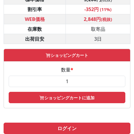
割引率
-352円
(11%)
WEB価格
2,848円
(税抜)
在庫数
取寄品
出荷目安
3日
ショッピングカート
数量
*
ショッピングカートに追加
ログイン