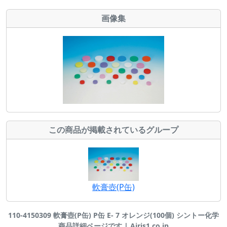
画像集
この商品が掲載されているグループ
軟膏壺(P缶)
110-4150309 軟膏壺(P缶) P缶 E- 7 オレンジ(100個) シントー化学
商品詳細ページです | Airis1.co.jp