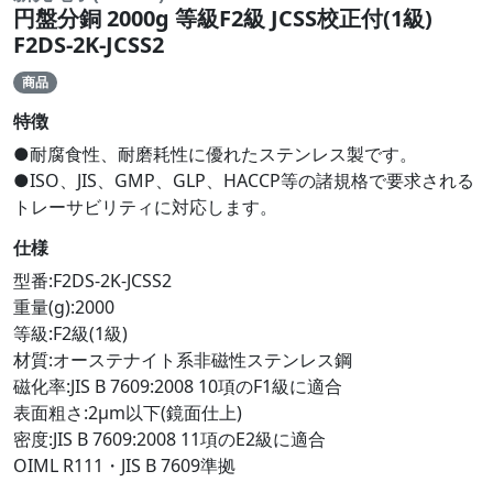
円盤分銅 2000g 等級F2級 JCSS校正付(1級)
F2DS-2K-JCSS2
商品
特徴
●耐腐食性、耐磨耗性に優れたステンレス製です。
●ISO、JIS、GMP、GLP、HACCP等の諸規格で要求される
トレーサビリティに対応します。
仕様
型番:F2DS-2K-JCSS2
重量(g):2000
等級:F2級(1級)
材質:オーステナイト系非磁性ステンレス鋼
磁化率:JIS B 7609:2008 10項のF1級に適合
表面粗さ:2μm以下(鏡面仕上)
密度:JIS B 7609:2008 11項のE2級に適合
OIML R111・JIS B 7609準拠