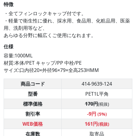
特徴
・全てフィンロックキャップ付です。
・軽量で衛生性に優れ、採水用、食品用、化粧品用、医薬
用、洗剤用等など、
あらゆる分野に幅広くご使用になれます。
仕様
容量:1000ML
材質:本体/PET キャップ/PP 中栓/PE
サイズ:口内径20×外径96×79×全高253HMM
商品コード
414-9639-124
型番
PET1L平角
標準価格
170円
(税抜)
割引率
-9円
(5%)
WEB価格
161円
(税抜)
在庫数
取寄品