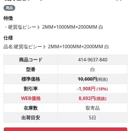
商品
特徴
・硬質塩ビシート 2MM×1000MM×2000MM 白
仕様
品名:硬質塩ビシート 2MM×1000MM×2000MM 白
商品コード
414-9637-840
型番
白
標準価格
10,600円
(税抜)
割引率
-1,908円
(18%)
WEB価格
8,692円
(税抜)
在庫数
取寄品
出荷目安
5日