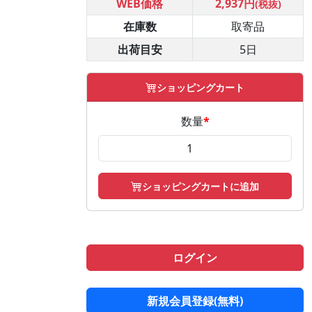
WEB価格
2,937円
(税抜)
在庫数
取寄品
出荷目安
5日
ショッピングカート
数量
*
ショッピングカートに追加
ログイン
新規会員登録(無料)