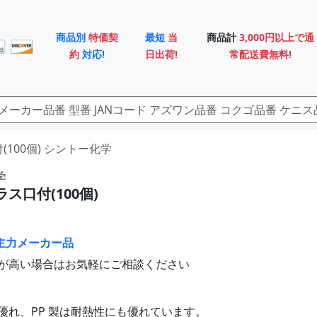
商品別
特価契
最短
当
商品計
3,000円以上で通
約
対応!
日出荷!
常配送費無料!
口付(100個) シントー化学
学
ラス口付(100個)
主力メーカー品
が高い場合はお気軽にご相談ください
優れ、PP 製は耐熱性にも優れています。