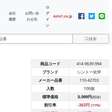
ロ
会社
お問い合
グ
Airis1.co.jp
概要
わせ先
イ
ン
検索
商品コード
414-9639-994
ブランド
シントー化学
メーカー品番
110-42703
入数
100個
標準価格
3,300円
(税抜)
割引率
-363円
(11%)