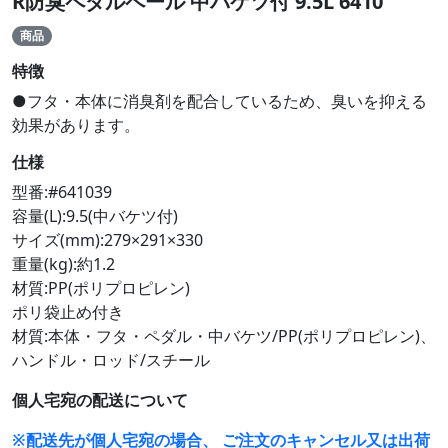
R防臭ペダルペール 中バケツ付 9.5L 6410
商品
特徴
●フタ・本体に消臭剤を配合しているため、臭いを抑える
効果があります。
仕様
型番:#641039
容量(L):9.5(中バケツ付)
サイズ(mm):279×291×330
重量(kg):約1.2
材質:PP(ポリプロピレン)
ポリ袋止め付き
材質:本体・フタ・ペダル・中バケツ/PP(ポリプロピレン)、
ハンドル・ロッド/スチール
個人宅宛の配送について
※配送先が個人宅宛の場合、 ご注文のキャンセル又は出荷