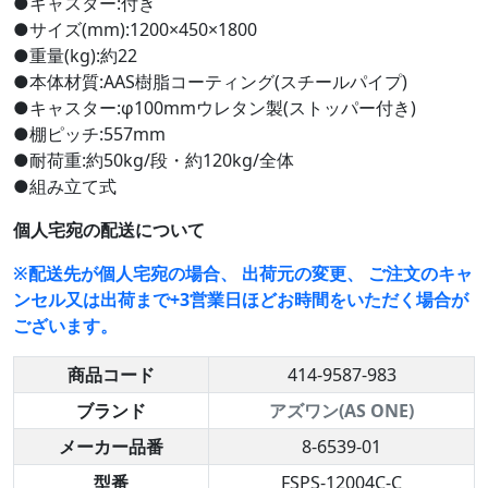
●キャスター:付き
●サイズ(mm):1200×450×1800
●重量(kg):約22
●本体材質:AAS樹脂コーティング(スチールパイプ)
●キャスター:φ100mmウレタン製(ストッパー付き)
●棚ピッチ:557mm
●耐荷重:約50kg/段・約120kg/全体
●組み立て式
個人宅宛の配送について
※配送先が個人宅宛の場合、 出荷元の変更、 ご注文のキャ
ンセル又は出荷まで+3営業日ほどお時間をいただく場合が
ございます。
商品コード
414-9587-983
ブランド
アズワン(AS ONE)
メーカー品番
8-6539-01
型番
FSPS-12004C-C