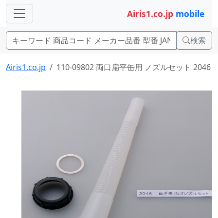
Airis1.co.jp
mobile
検索
Airis1.co.jp
110-09802 両口扁平缶用 ノズルセット 2046