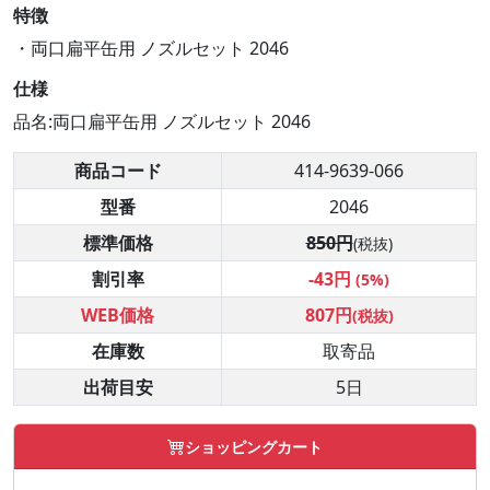
特徴
・両口扁平缶用 ノズルセット 2046
仕様
品名:両口扁平缶用 ノズルセット 2046
商品コード
414-9639-066
型番
2046
標準価格
850円
(税抜)
割引率
-43円
(5%)
WEB価格
807円
(税抜)
在庫数
取寄品
出荷目安
5日
ショッピングカート