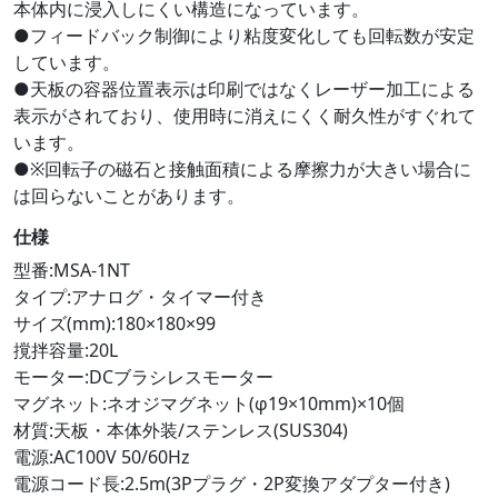
本体内に浸入しにくい構造になっています。
●フィードバック制御により粘度変化しても回転数が安定
しています。
●天板の容器位置表示は印刷ではなくレーザー加工による
表示がされており、使用時に消えにくく耐久性がすぐれて
います。
●※回転子の磁石と接触面積による摩擦力が大きい場合に
は回らないことがあります。
仕様
型番:MSA-1NT
タイプ:アナログ・タイマー付き
サイズ(mm):180×180×99
撹拌容量:20L
モーター:DCブラシレスモーター
マグネット:ネオジマグネット(φ19×10mm)×10個
材質:天板・本体外装/ステンレス(SUS304)
電源:AC100V 50/60Hz
電源コード長:2.5m(3Pプラグ・2P変換アダプター付き)