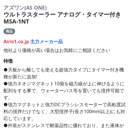
アズワン(AS ONE)
ウルトラスターラー アナログ・タイマー付き
MSA-1NT
商品
Airis1.co.jp
主力メーカー品
他社より価格が高い場合はお気軽にご相談ください
特徴
●天板から離しても使える超強力タイプにタイマー付き機
種が新たに追加!
●強力ネオジマグネット10個を磁力線が上に伸びるように
配列をする事で、ウォーターバス等を置いても撹拌可能で
す。
●強力マグネットと強力DCブラシレスモーターで高粘度試
料の撹拌だけでなく、大型撹拌子(長さ100mm以上)にも対
応しています。
●外装がステンレスで耐薬品性に優れており、また液体が