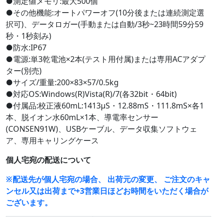
●測定値メモリ:最大500個
●その他機能:オートパワーオフ(10分後または連続測定選
択可)、データロガー(手動または自動/3秒~23時間59分59
秒・1秒刻み)
●防水:IP67
●電源:単3乾電池×2本(テスト用付属)または専用ACアダプ
ター(別売)
●サイズ/重量:200×83×57/0.5kg
●対応OS:Windows(R)Vista(R)/7(各32bit・64bit)
●付属品:校正液60mL:1413μS・12.88mS・111.8mS×各1
本、脱イオン水60mL×1本、導電率センサー
(CONSEN91W)、USBケーブル、データ収集ソフトウェ
ア、専用キャリングケース
個人宅宛の配送について
※配送先が個人宅宛の場合、 出荷元の変更、 ご注文のキャ
ンセル又は出荷まで+3営業日ほどお時間をいただく場合が
ございます。