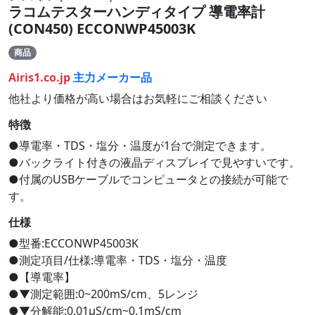
ラコムテスターハンディタイプ 導電率計
(CON450) ECCONWP45003K
商品
Airis1.co.jp
主力メーカー品
他社より価格が高い場合はお気軽にご相談ください
特徴
●導電率・TDS・塩分・温度が1台で測定できます。
●バックライト付きの液晶ディスプレイで見やすいです。
●付属のUSBケーブルでコンピュータとの接続が可能で
す。
仕様
●型番:ECCONWP45003K
●測定項目/仕様:導電率・TDS・塩分・温度
●【導電率】
●▼測定範囲:0~200mS/cm、5レンジ
●▼分解能:0.01μS/cm~0.1mS/cm