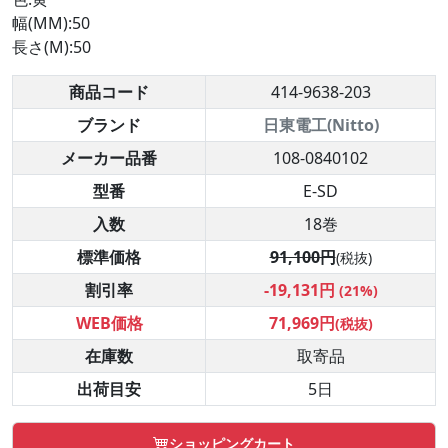
幅(MM):50
長さ(M):50
商品コード
414-9638-203
ブランド
日東電工(Nitto)
メーカー品番
108-0840102
型番
E-SD
入数
18巻
標準価格
91,100円
(税抜)
割引率
-19,131円
(21%)
WEB価格
71,969円
(税抜)
在庫数
取寄品
出荷目安
5日
ショッピングカート