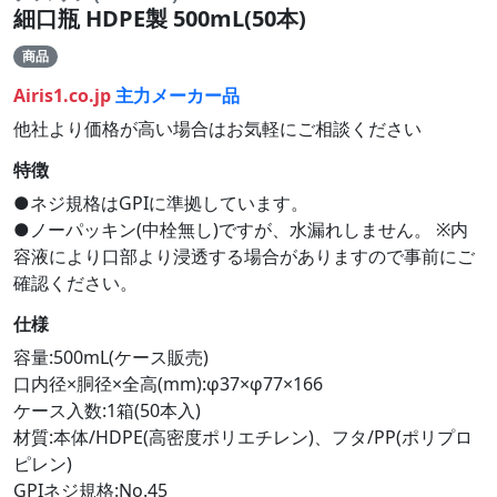
細口瓶 HDPE製 500mL(50本)
商品
Airis1.co.jp
主力メーカー品
他社より価格が高い場合はお気軽にご相談ください
特徴
●ネジ規格はGPIに準拠しています。
●ノーパッキン(中栓無し)ですが、水漏れしません。 ※内
容液により口部より浸透する場合がありますので事前にご
確認ください。
仕様
容量:500mL(ケース販売)
口内径×胴径×全高(mm):φ37×φ77×166
ケース入数:1箱(50本入)
材質:本体/HDPE(高密度ポリエチレン)、フタ/PP(ポリプロ
ピレン)
GPIネジ規格:No.45